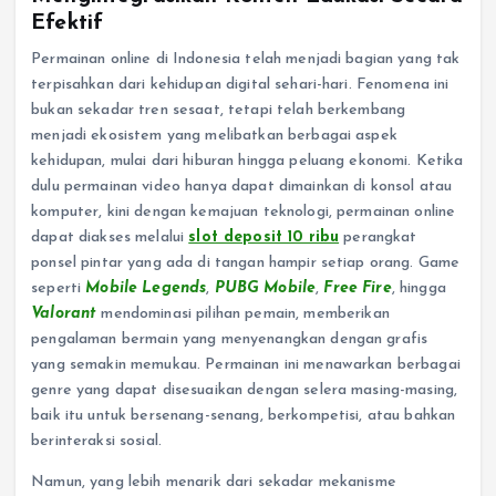
Efektif
Permainan online di Indonesia telah menjadi bagian yang tak
terpisahkan dari kehidupan digital sehari-hari. Fenomena ini
bukan sekadar tren sesaat, tetapi telah berkembang
menjadi ekosistem yang melibatkan berbagai aspek
kehidupan, mulai dari hiburan hingga peluang ekonomi. Ketika
dulu permainan video hanya dapat dimainkan di konsol atau
komputer, kini dengan kemajuan teknologi, permainan online
dapat diakses melalui
slot deposit 10 ribu
perangkat
ponsel pintar yang ada di tangan hampir setiap orang. Game
seperti
Mobile Legends
,
PUBG Mobile
,
Free Fire
, hingga
Valorant
mendominasi pilihan pemain, memberikan
pengalaman bermain yang menyenangkan dengan grafis
yang semakin memukau. Permainan ini menawarkan berbagai
genre yang dapat disesuaikan dengan selera masing-masing,
baik itu untuk bersenang-senang, berkompetisi, atau bahkan
berinteraksi sosial.
Namun, yang lebih menarik dari sekadar mekanisme