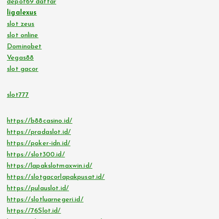
depot69 daftar
ligalexus
slot zeus
slot online
Dominobet
Vegas88
slot gacor
slot777
https://b88casino.id/
https://pradaslot.id/
https://poker-idn.id/
https://slot300.id/
https://lapakslotmaxwin.id/
https://slotgacorlapakpusat.id/
https://pulauslot.id/
https://slotluarnegeri.id/
https://76Slot.id/