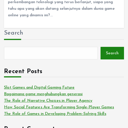
perkembangan teknologi yang terus berlanjut, siapa yang
tahu apa yang akan datang selanjutnya dalam dunia game
online yang dinamis ini?
…
Search
Search
Recent Posts
Slot Games and Digital Gaming Future
Bagaimana game menghubungkan generasi
The Role of Narrative Choices in Player Agency
How Social Features Are Transforming Single-Player Games
The Role of Games in Developing Problem-Solving Skills