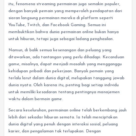
itu, fenomena streaming permainan juga semakin populer,
dengan banyak pemain yang memperoleh pendapatan dari
siaran langsung permainan mereka di platform seperti
YouTube, Twitch, dan Facebook Gaming. Semua ini
membuktikan bahwa dunia permainan online bukan hanya
untuk hiburan, tetapi juga sebagai ladang penghasilan.
Namun, di balik semua kesenangan dan peluang yang
ditawarkan, ada tantangan yang perlu dihadapi. Kecanduan
game, misalnya, dapat menjadi masalah yang mengganggu
kehidupan pribadi dan pekerjaan. Banyak pemain yang
terlalu larut dalam dunia digital, melupakan tanggung jawab
dunia nyata. Oleh karena itu, penting bagi setiap individu
untuk memiliki kesadaran tentang pentingnya manajemen
waktu dalam bermain game.
Secara keseluruhan, permainan online telah berkembang jauh
lebih dari sekadar hiburan semata. Ia telah menciptakan
dunia digital yang penuh dengan interaksi sosial, peluang
karier, dan pengalaman tak terlupakan. Dengan