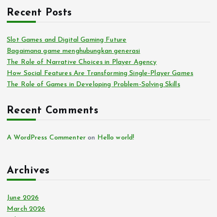
Recent Posts
Slot Games and Digital Gaming Future
Bagaimana game menghubungkan generasi
The Role of Narrative Choices in Player Agency
How Social Features Are Transforming Single-Player Games
The Role of Games in Developing Problem-Solving Skills
Recent Comments
A WordPress Commenter
on
Hello world!
Archives
June 2026
March 2026