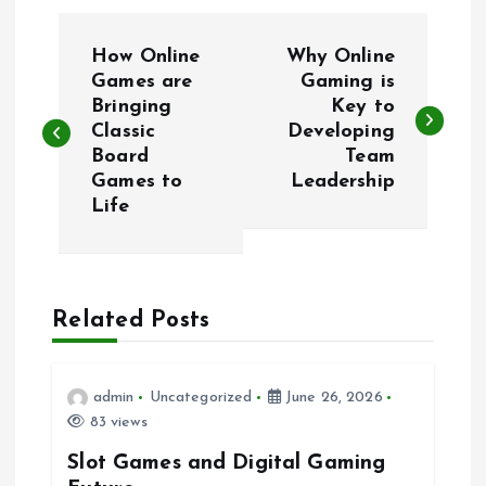
P
How Online
Why Online
o
Games are
Gaming is
Bringing
Key to
Classic
Developing
s
Board
Team
Games to
Leadership
t
Life
n
a
Related Posts
v
i
admin
Uncategorized
June 26, 2026
83 views
g
Slot Games and Digital Gaming