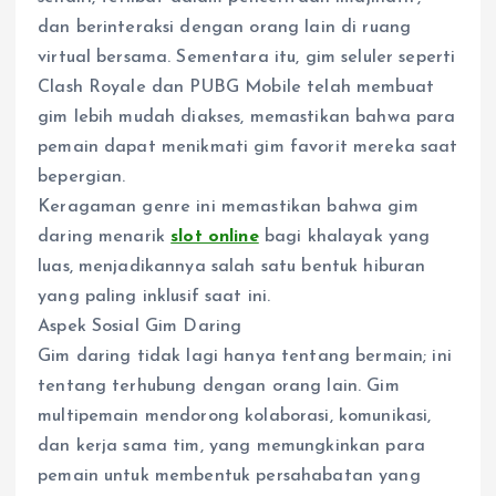
dan berinteraksi dengan orang lain di ruang
virtual bersama. Sementara itu, gim seluler seperti
Clash Royale dan PUBG Mobile telah membuat
gim lebih mudah diakses, memastikan bahwa para
pemain dapat menikmati gim favorit mereka saat
bepergian.
Keragaman genre ini memastikan bahwa gim
daring menarik
slot online
bagi khalayak yang
luas, menjadikannya salah satu bentuk hiburan
yang paling inklusif saat ini.
Aspek Sosial Gim Daring
Gim daring tidak lagi hanya tentang bermain; ini
tentang terhubung dengan orang lain. Gim
multipemain mendorong kolaborasi, komunikasi,
dan kerja sama tim, yang memungkinkan para
pemain untuk membentuk persahabatan yang