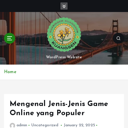
S
k
i
p
t
o
c
o
n
WordPress Website
t
e
Home
n
t
Mengenal Jenis-Jenis Game
Online yang Populer
admin
Uncategorized
January 22, 2025