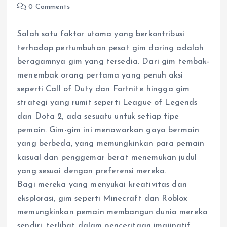
0 Comments
Salah satu faktor utama yang berkontribusi
terhadap pertumbuhan pesat gim daring adalah
beragamnya gim yang tersedia. Dari gim tembak-
menembak orang pertama yang penuh aksi
seperti Call of Duty dan Fortnite hingga gim
strategi yang rumit seperti League of Legends
dan Dota 2, ada sesuatu untuk setiap tipe
pemain. Gim-gim ini menawarkan gaya bermain
yang berbeda, yang memungkinkan para pemain
kasual dan penggemar berat menemukan judul
yang sesuai dengan preferensi mereka.
Bagi mereka yang menyukai kreativitas dan
eksplorasi, gim seperti Minecraft dan Roblox
memungkinkan pemain membangun dunia mereka
sendiri, terlibat dalam penceritaan imajinatif,