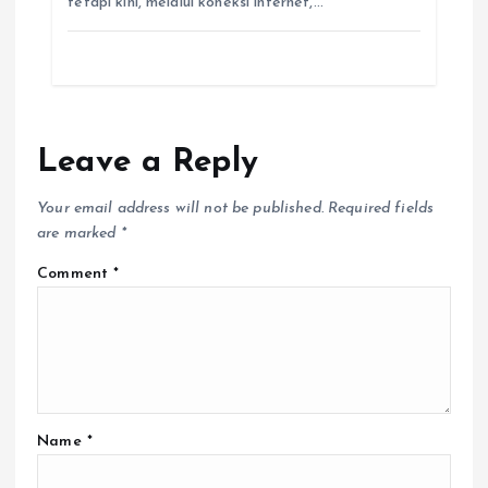
tetapi kini, melalui koneksi internet,…
Leave a Reply
Your email address will not be published.
Required fields
are marked
*
Comment
*
Name
*