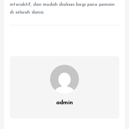
interaktif, dan mudah diakses bagi para pemain
di seluruh dunia.
admin