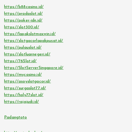
https://b88casino.id/
https://pradaslot.id/
https://poker-idn.id/
https://slot300.id/
https://lapakslotmaxwin.id/
https://slotgacorlapakpusat.id/
https://pulauslot.id/
https://slotluarnegeri.id/
https://76Slot.id/
https://SlotServerSingapore.id/
https://mycasino.id/
https://asoyslotgacor.id/
https://surgaslot77.id/
https://holy77slot.id/
https://rajajudi.id/
Padangtoto