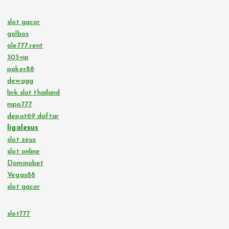
slot gacor
golbos
ole777.rent
303vip
poker88
dewagg
link slot thailand
mpo777
depot69 daftar
ligalexus
slot zeus
slot online
Dominobet
Vegas88
slot gacor
slot777