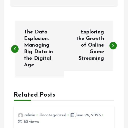
P
The Data
Exploring
o
Explosion:
the Growth
Managing
of Online
Big Data in
Game
s
the Digital
Streaming
Age
t
n
a
Related Posts
v
admin
Uncategorized
June 26, 2026
i
83 views