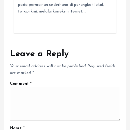
pada permainan sederhana di perangkat lokal,
tetapi kini, melalui koneksi internet,…
Leave a Reply
Your email address will not be published.
Required fields
are marked
*
Comment
*
Name
*