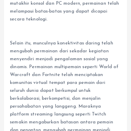
mutakhir konsol dan PC modern, permainan telah
melampaui batas-batas yang dapat dicapai
secara teknologi.
Selain itu, munculnya konektivitas daring telah
mengubah permainan dari sekadar kegiatan
menyendiri menjadi pengalaman sosial yang
dinamis. Permainan multipemain seperti World of
Warcraft dan Fortnite telah menciptakan
komunitas virtual tempat para pemain dari
seluruh dunia dapat berkumpul untuk
berkolaborasi, berkompetisi, dan menjalin
persahabatan yang langgeng. Maraknya
platform streaming langsung seperti Twitch
semakin mengaburkan batasan antara pemain
dan penonton, mengubah permainan menjadi