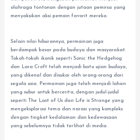
olahraga tontonan dengan jutaan pemirsa yang
menyaksikan aksi pemain favorit mereka.
Selain nilai hiburannya, permainan juga
berdampak besar pada budaya dan masyarakat.
Tokoh-tokoh ikonik seperti Sonic the Hedgehog
dan Lara Croft telah menjadi batu ujian budaya,
yang dikenal dan disukai oleh orang-orang dari
segala usia. Permainan juga telah menjadi lahan
yang subur untuk bercerita, dengan judul-judul
seperti The Last of Us dan Life is Strange yang
mengeksplorasi tema dan narasi yang kompleks
dengan tingkat kedalaman dan kedewasaan
yang sebelumnya tidak terlihat di media.