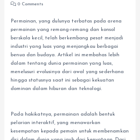
0 Comments
Permainan, yang dulunya terbatas pada arena
permainan yang remang-remang dan konsol
berskala kecil, telah berkembang pesat menjadi
industri yang luas yang menjangkau berbagai
benua dan budaya. Artikel ini membahas lebih
dalam tentang dunia permainan yang luas,
menelusuri evolusinya dari awal yang sederhana
hingga statusnya saat ini sebagai kekuatan
dominan dalam hiburan dan teknologi.
Pada hakikatnya, permainan adalah bentuk
pelarian interaktif, yang menawarkan
kesempatan kepada pemain untuk membenamkan
diri dalam dunia yang jauh dari kenyataan. Dari