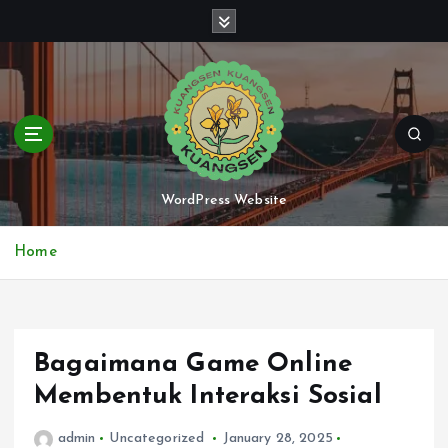
S
k
i
p
t
o
c
o
n
WordPress Website
t
e
Home
n
t
Bagaimana Game Online
Membentuk Interaksi Sosial
admin
Uncategorized
January 28, 2025