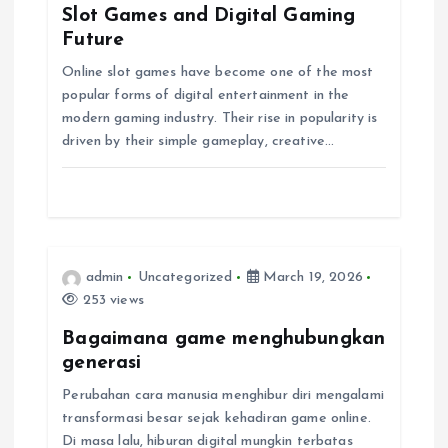
Slot Games and Digital Gaming
g
Future
Online slot games have become one of the most
a
popular forms of digital entertainment in the
modern gaming industry. Their rise in popularity is
t
driven by their simple gameplay, creative…
i
o
n
admin
Uncategorized
March 19, 2026
253 views
Bagaimana game menghubungkan
generasi
Perubahan cara manusia menghibur diri mengalami
transformasi besar sejak kehadiran game online.
Di masa lalu, hiburan digital mungkin terbatas