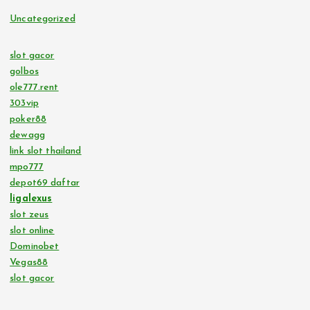
Uncategorized
slot gacor
golbos
ole777.rent
303vip
poker88
dewagg
link slot thailand
mpo777
depot69 daftar
ligalexus
slot zeus
slot online
Dominobet
Vegas88
slot gacor