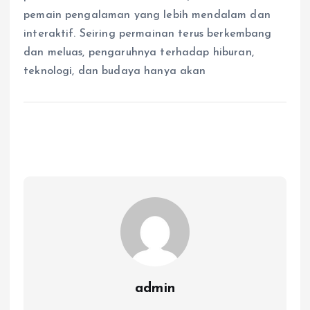
pemain pengalaman yang lebih mendalam dan
interaktif. Seiring permainan terus berkembang
dan meluas, pengaruhnya terhadap hiburan,
teknologi, dan budaya hanya akan
admin