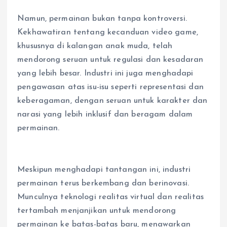
Namun, permainan bukan tanpa kontroversi.
Kekhawatiran tentang kecanduan video game,
khususnya di kalangan anak muda, telah
mendorong seruan untuk regulasi dan kesadaran
yang lebih besar. Industri ini juga menghadapi
pengawasan atas isu-isu seperti representasi dan
keberagaman, dengan seruan untuk karakter dan
narasi yang lebih inklusif dan beragam dalam
permainan.
Meskipun menghadapi tantangan ini, industri
permainan terus berkembang dan berinovasi.
Munculnya teknologi realitas virtual dan realitas
tertambah menjanjikan untuk mendorong
permainan ke batas-batas baru, menawarkan