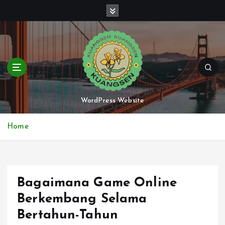
S
k
i
p
t
o
c
o
n
WordPress Website
t
e
Home
n
t
Bagaimana Game Online
Berkembang Selama
Bertahun-Tahun