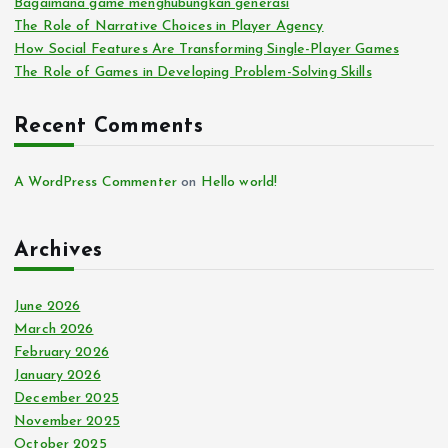
Bagaimana game menghubungkan generasi
The Role of Narrative Choices in Player Agency
How Social Features Are Transforming Single-Player Games
The Role of Games in Developing Problem-Solving Skills
Recent Comments
A WordPress Commenter
on
Hello world!
Archives
June 2026
March 2026
February 2026
January 2026
December 2025
November 2025
October 2025