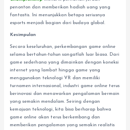
penonton dan memberikan hadiah uang yang
fantastis. Ini menunjukkan betapa seriusnya
esports menjadi bagian dari budaya global.
Kesimpulan
Secara keseluruhan, perkembangan game online
selama bertahun-tahun sangatlah luar biasa. Dari
game sederhana yang dimainkan dengan koneksi
internet yang lambat hingga game yang
menggunakan teknologi VR dan memiliki
turnamen internasional, industri game online terus
berinovasi dan menawarkan pengalaman bermain
yang semakin mendalam. Seiring dengan
kemajuan teknologi, kita bisa berharap bahwa
game online akan terus berkembang dan
memberikan pengalaman yang semakin realistis