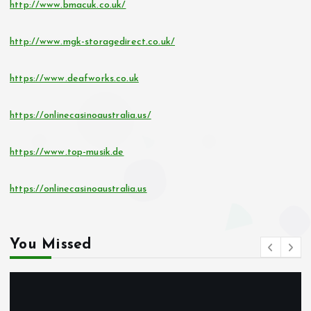
http://www.bmacuk.co.uk/
http://www.mgk-storagedirect.co.uk/
https://www.deafworks.co.uk
https://onlinecasinoaustralia.us/
https://www.top-musik.de
https://onlinecasinoaustralia.us
You Missed