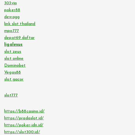
303vip
poker88
dewagg
link slot thailand
mpo777
depot69 daftar
ligalexus
slot zeus
slot online
Dominobet
Vegas88
slot gacor
slot777
https://b88casino.id/
https://pradaslot.id/
https://poker-idn.id/
https://slot300.id/