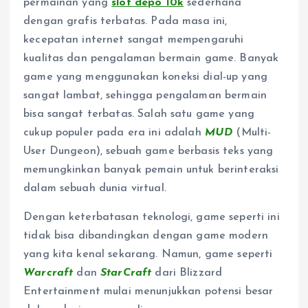
permainan yang
slot depo 10k
sederhana
dengan grafis terbatas. Pada masa ini,
kecepatan internet sangat mempengaruhi
kualitas dan pengalaman bermain game. Banyak
game yang menggunakan koneksi dial-up yang
sangat lambat, sehingga pengalaman bermain
bisa sangat terbatas. Salah satu game yang
cukup populer pada era ini adalah
MUD
(Multi-
User Dungeon), sebuah game berbasis teks yang
memungkinkan banyak pemain untuk berinteraksi
dalam sebuah dunia virtual.
Dengan keterbatasan teknologi, game seperti ini
tidak bisa dibandingkan dengan game modern
yang kita kenal sekarang. Namun, game seperti
Warcraft
dan
StarCraft
dari Blizzard
Entertainment mulai menunjukkan potensi besar